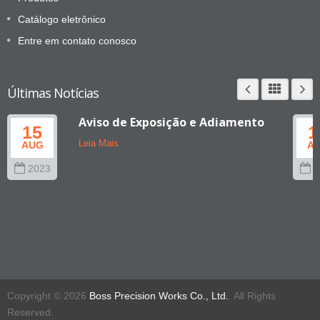
Catálogo eletrônico
Entre em contato conosco
Últimas Notícias
Aviso de Exposição e Adiamento
15
1
Leia Mais
AUG
A
2023
2
Copyright © 2026
Boss Precision Works Co., Ltd.
. All Rights
Reserved.