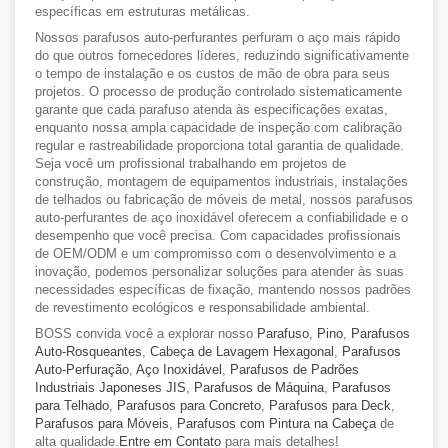
específicas em estruturas metálicas.
Nossos parafusos auto-perfurantes perfuram o aço mais rápido
do que outros fornecedores líderes, reduzindo significativamente
o tempo de instalação e os custos de mão de obra para seus
projetos. O processo de produção controlado sistematicamente
garante que cada parafuso atenda às especificações exatas,
enquanto nossa ampla capacidade de inspeção com calibração
regular e rastreabilidade proporciona total garantia de qualidade.
Seja você um profissional trabalhando em projetos de
construção, montagem de equipamentos industriais, instalações
de telhados ou fabricação de móveis de metal, nossos parafusos
auto-perfurantes de aço inoxidável oferecem a confiabilidade e o
desempenho que você precisa. Com capacidades profissionais
de OEM/ODM e um compromisso com o desenvolvimento e a
inovação, podemos personalizar soluções para atender às suas
necessidades específicas de fixação, mantendo nossos padrões
de revestimento ecológicos e responsabilidade ambiental.
BOSS convida você a explorar nosso
Parafuso
,
Pino
,
Parafusos
Auto-Rosqueantes
,
Cabeça de Lavagem Hexagonal
,
Parafusos
Auto-Perfuração
,
Aço Inoxidável
,
Parafusos de Padrões
Industriais Japoneses JIS
,
Parafusos de Máquina
,
Parafusos
para Telhado
,
Parafusos para Concreto
,
Parafusos para Deck
,
Parafusos para Móveis
,
Parafusos com Pintura na Cabeça
de
alta qualidade.
Entre em Contato
para mais detalhes!