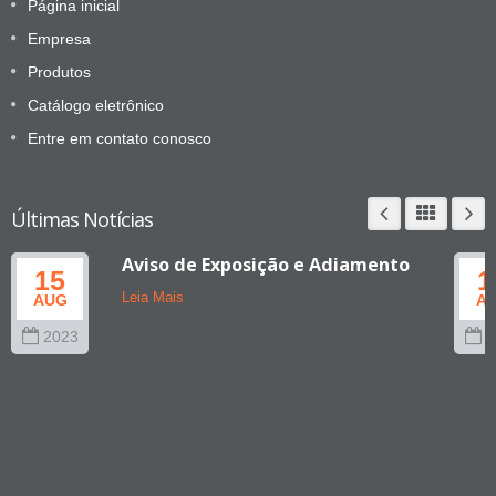
Página inicial
Empresa
Produtos
Catálogo eletrônico
Entre em contato conosco
Últimas Notícias
Aviso de Exposição e Adiamento
15
1
Leia Mais
AUG
A
2023
2