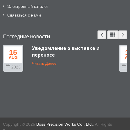
Электронный каталог
Связаться с нами
Последние новости
Уведомление о выставке и
15
1
переносе
AUG
A
Читать Далее
2023
2
Copyright © 2026
Boss Precision Works Co., Ltd.
. All Rights