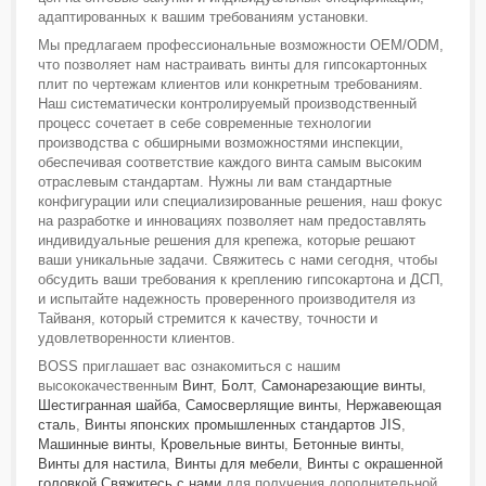
адаптированных к вашим требованиям установки.
Мы предлагаем профессиональные возможности OEM/ODM,
что позволяет нам настраивать винты для гипсокартонных
плит по чертежам клиентов или конкретным требованиям.
Наш систематически контролируемый производственный
процесс сочетает в себе современные технологии
производства с обширными возможностями инспекции,
обеспечивая соответствие каждого винта самым высоким
отраслевым стандартам. Нужны ли вам стандартные
конфигурации или специализированные решения, наш фокус
на разработке и инновациях позволяет нам предоставлять
индивидуальные решения для крепежа, которые решают
ваши уникальные задачи. Свяжитесь с нами сегодня, чтобы
обсудить ваши требования к креплению гипсокартона и ДСП,
и испытайте надежность проверенного производителя из
Тайваня, который стремится к качеству, точности и
удовлетворенности клиентов.
BOSS приглашает вас ознакомиться с нашим
высококачественным
Винт
,
Болт
,
Самонарезающие винты
,
Шестигранная шайба
,
Самосверлящие винты
,
Нержавеющая
сталь
,
Винты японских промышленных стандартов JIS
,
Машинные винты
,
Кровельные винты
,
Бетонные винты
,
Винты для настила
,
Винты для мебели
,
Винты с окрашенной
головкой
.
Свяжитесь с нами
для получения дополнительной