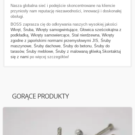
Nasza globalna sieć i podejście skoncentrowane na kliencie
przyniosły nam reputację niezawodności, innowacji i doskonałej
obsługi.
BOSS zaprasza cię do odkrywania naszych wysokiej jakości
Wkręt
,
Śruba
,
Wkręty samogwintujące
,
Głowica sześciokątna z
podkładką
,
Wkręty samowiercące
,
Stal nierdzewna
,
Wkręty
zgodne z japońskimi normami przemysłowymi JIS
,
Śruby
maszynowe
,
Śruby dachowe
,
Śruby do betonu
,
Śruby do
tarasów
,
Śruby meblowe
,
Śruby z malowaną główką
.
Skontaktuj
się z nami
po więcej szczegółów!
GORĄCE PRODUKTY