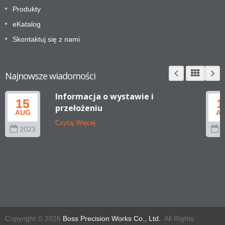
Produkty
eKatalog
Skontaktuj się z nami
Najnowsze wiadomości
Informacja o wystawie i
15
1
przełożeniu
AUG
A
Czytaj Więcej
2023
2
Copyright © 2026
Boss Precision Works Co., Ltd.
. All Rights