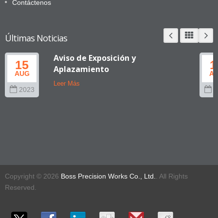
Contáctenos
Últimas Noticias
Aviso de Exposición y
15
1
Aplazamiento
AUG
A
Leer Más
2023
2
Copyright © 2026
Boss Precision Works Co., Ltd.
. All Rights
Reserved.