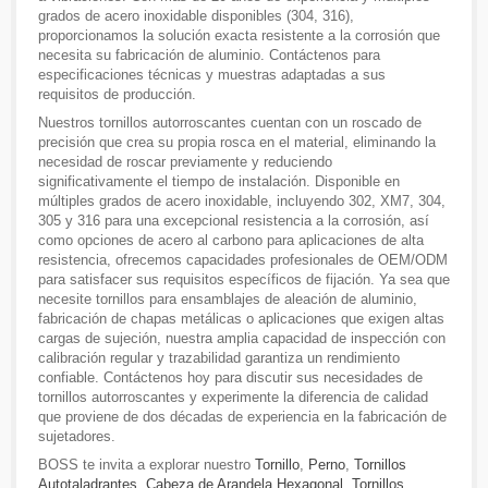
grados de acero inoxidable disponibles (304, 316),
proporcionamos la solución exacta resistente a la corrosión que
necesita su fabricación de aluminio. Contáctenos para
especificaciones técnicas y muestras adaptadas a sus
requisitos de producción.
Nuestros tornillos autorroscantes cuentan con un roscado de
precisión que crea su propia rosca en el material, eliminando la
necesidad de roscar previamente y reduciendo
significativamente el tiempo de instalación. Disponible en
múltiples grados de acero inoxidable, incluyendo 302, XM7, 304,
305 y 316 para una excepcional resistencia a la corrosión, así
como opciones de acero al carbono para aplicaciones de alta
resistencia, ofrecemos capacidades profesionales de OEM/ODM
para satisfacer sus requisitos específicos de fijación. Ya sea que
necesite tornillos para ensamblajes de aleación de aluminio,
fabricación de chapas metálicas o aplicaciones que exigen altas
cargas de sujeción, nuestra amplia capacidad de inspección con
calibración regular y trazabilidad garantiza un rendimiento
confiable. Contáctenos hoy para discutir sus necesidades de
tornillos autorroscantes y experimente la diferencia de calidad
que proviene de dos décadas de experiencia en la fabricación de
sujetadores.
BOSS te invita a explorar nuestro
Tornillo
,
Perno
,
Tornillos
Autotaladrantes
,
Cabeza de Arandela Hexagonal
,
Tornillos