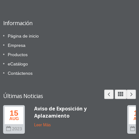
Información
Página de inicio
Empresa
Productos
eCatálogo
Contáctenos
Últimas Noticias
Aviso de Exposición y
15
1
Aplazamiento
AUG
A
Leer Más
2023
2