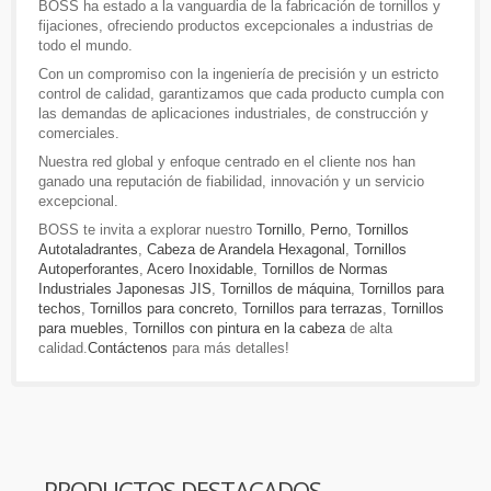
BOSS ha estado a la vanguardia de la fabricación de tornillos y
fijaciones, ofreciendo productos excepcionales a industrias de
todo el mundo.
Con un compromiso con la ingeniería de precisión y un estricto
control de calidad, garantizamos que cada producto cumpla con
las demandas de aplicaciones industriales, de construcción y
comerciales.
Nuestra red global y enfoque centrado en el cliente nos han
ganado una reputación de fiabilidad, innovación y un servicio
excepcional.
BOSS te invita a explorar nuestro
Tornillo
,
Perno
,
Tornillos
Autotaladrantes
,
Cabeza de Arandela Hexagonal
,
Tornillos
Autoperforantes
,
Acero Inoxidable
,
Tornillos de Normas
Industriales Japonesas JIS
,
Tornillos de máquina
,
Tornillos para
techos
,
Tornillos para concreto
,
Tornillos para terrazas
,
Tornillos
para muebles
,
Tornillos con pintura en la cabeza
de alta
calidad.
Contáctenos
para más detalles!
PRODUCTOS DESTACADOS