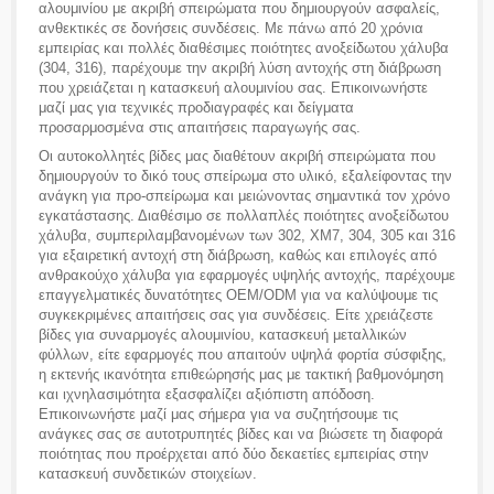
αλουμινίου με ακριβή σπειρώματα που δημιουργούν ασφαλείς,
ανθεκτικές σε δονήσεις συνδέσεις. Με πάνω από 20 χρόνια
εμπειρίας και πολλές διαθέσιμες ποιότητες ανοξείδωτου χάλυβα
(304, 316), παρέχουμε την ακριβή λύση αντοχής στη διάβρωση
που χρειάζεται η κατασκευή αλουμινίου σας. Επικοινωνήστε
μαζί μας για τεχνικές προδιαγραφές και δείγματα
προσαρμοσμένα στις απαιτήσεις παραγωγής σας.
Οι αυτοκολλητές βίδες μας διαθέτουν ακριβή σπειρώματα που
δημιουργούν το δικό τους σπείρωμα στο υλικό, εξαλείφοντας την
ανάγκη για προ-σπείρωμα και μειώνοντας σημαντικά τον χρόνο
εγκατάστασης. Διαθέσιμο σε πολλαπλές ποιότητες ανοξείδωτου
χάλυβα, συμπεριλαμβανομένων των 302, XM7, 304, 305 και 316
για εξαιρετική αντοχή στη διάβρωση, καθώς και επιλογές από
ανθρακούχο χάλυβα για εφαρμογές υψηλής αντοχής, παρέχουμε
επαγγελματικές δυνατότητες OEM/ODM για να καλύψουμε τις
συγκεκριμένες απαιτήσεις σας για συνδέσεις. Είτε χρειάζεστε
βίδες για συναρμογές αλουμινίου, κατασκευή μεταλλικών
φύλλων, είτε εφαρμογές που απαιτούν υψηλά φορτία σύσφιξης,
η εκτενής ικανότητα επιθεώρησής μας με τακτική βαθμονόμηση
και ιχνηλασιμότητα εξασφαλίζει αξιόπιστη απόδοση.
Επικοινωνήστε μαζί μας σήμερα για να συζητήσουμε τις
ανάγκες σας σε αυτοτρυπητές βίδες και να βιώσετε τη διαφορά
ποιότητας που προέρχεται από δύο δεκαετίες εμπειρίας στην
κατασκευή συνδετικών στοιχείων.