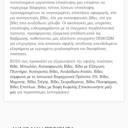
πιστοποιημένα εργοστάσια επικάλυψης μας επιτρέπει να
παρέχουμε διάφορους τύπους λύσεων επικάλυψης
προσαρμοσμένων σε συγκεκριμένες απαιτήσεις εφαρμογής, είτε
για αυτοτρυπητές βίδες, είτε για αυτοσφηνωτές βίδες, είτε για
βίδες από ανοξείδωτο χάλυβα. Οι οικολογικές μας υπηρεσίες
επικάλυψης ευθυγραμμίζονται με τα σύγχρονα περιβαλλοντικά
πρότυπα, προσφέροντας εξαιρετική απόδοση κατά της
διάβρωσης, καθιστώντας μας αξιόπιστο συνεργάτη OEM/ODM
για επιχειρήσεις που απαιτούν υψηλής απόδοσης επενδεδυμένα
εξαρτήματα με εγγυημένη ιχνηλασιμότητα και διασφάλιση
ποιότητας.
BOSS σας προσκαλεί να εξερευνήσετε την υψηλής ποιότητας
Βίδα
,
Μπουλόνι
,
Αυτοσφηνωτές Βίδες
,
Βίδα με Εξάγωνη
Πλυντήριο
,
Αυτοτρυπές Βίδες
,
Ανοξείδωτο Ατσάλι
,
Βίδες
σύμφωνα με τα Ιαπωνικά Βιομηχανικά Πρότυπα JIS
,
Βίδες
Μηχανής
,
Βίδες Στέγης
,
Βίδες Σκυροδέματος
,
Βίδες Πλατφόρμας
,
Βίδες Επίπλων
,
Βίδες με Βαφή Κεφαλής
.
Επικοινωνήστε μαζί
μας
για περισσότερες λεπτομέρειες!