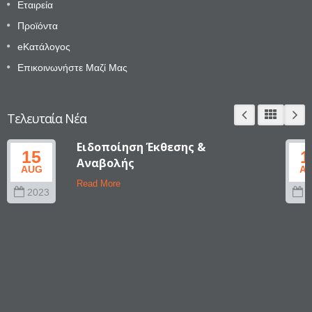
Εταιρεία
Προϊόντα
eΚατάλογος
Επικοινωνήστε Μαζί Μας
Τελευταία Νέα
Ειδοποίηση Έκθεσης &
15
1
Αναβολής
AUG
A
Read More
2023
2