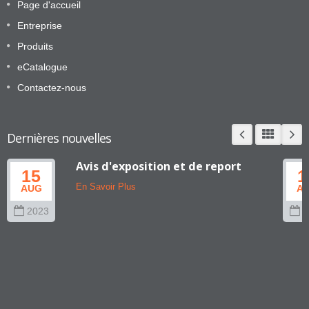
Page d'accueil
Entreprise
Produits
eCatalogue
Contactez-nous
Dernières nouvelles
Avis d'exposition et de report
15
1
En Savoir Plus
AUG
A
2023
2