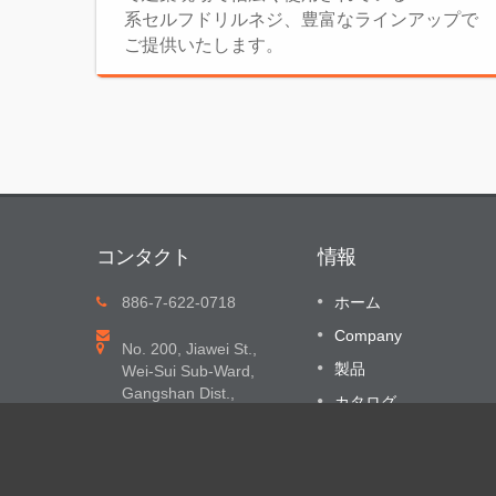
系セルフドリルネジ、豊富なラインアップで
ご提供いたします。
コンタクト
情報
台湾において、ファスナーの専門会
886-7-622-0718
ホーム
10
社
Company
AUG
No. 200, Jiawei St.,
ネジのことは私たちにお尋ねください
製品
Wei-Sui Sub-Ward,
2023
Gangshan Dist.,
続きを読みます
カタログ
Kaohsiung City 82057,
お問合せ
Taiwan