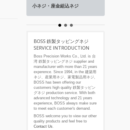
nner
小ネジ・座金組込ネジ
ルー
BOSS 鉄製タッピングネジ
SERVICE INTRODUCTION
Boss Precision Works Co., Ltd. is 台
湾 鉄製タッピングネジ supplier and
manufacturer with more than 21 years
experence. Since 1994, in the 建築用
ネジ、産業用ネジ、家電製品用ネジ,
BOSS has been offering our
customers high quality 鉄製タッピン
グネジ production service. With both
advanced technology and 21 years
experience, BOSS always make sure
to meet each customer's demand.
BOSS welcome you to view our other
quality products and feel free to
Contact Us
.