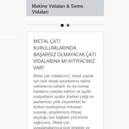
Makine Vidaları & Sems
Çatı 
Vidaları
METAL ÇATI
KURULUMLARINDA
BAŞARISIZ OLMAYACAK ÇATI
VIDALARINA MI İHTIYACINIZ
VAR?
Metal çatı vidalarımız, metal yapılar
için özel olarak tasarlanmış delme
noktalarına sahiptir, bu da montaj
hatalarını ortadan kaldırır ve işçilik
maliyetlerini azaltır. Karbon çeliği ve
paslanmaz çelik seçenekleri ile
birlikte özelleştirme imkanları
sunarak, projelerinizin ihtiyaç
duyduğu tam bağlantı çözümünü
sağlıyoruz. Metal çatı
uygulamalarınıza özel örnekler ve