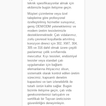
teknik spesifikasyonlar almak için
ekibimizle bugün iletişime geçin.
Müşteri çizimlerine veya özel
taleplerine göre profesyonel
özelleştirilmiş hizmetler sunuyoruz,
geniş OEM/ODM yeteneklerimiz ve
modern üretim tesislerimizle
desteklenmektedir. Çatı vidalarımız,
zorlu çevresel koşullarda artırılmış
korozyon direnci için 302, XM7, 304,
305 ve 316 dahil olmak üzere çeşitli
paslanmaz çelik sınıflarında
mevcuttur. Kıyı tesisleri, endüstriyel
tesisler veya standart çatı
uygulamaları için bağlantı
elemanlarına ihtiyacınız olsun,
sistematik olarak kontrol edilen üretim
sürecimiz, kapsamlı denetim
kapasitesi ve tam izlenebilirlik ile
tutarlı üstün kalite sağlar. Bugün
bizimle iletişime geçin, çatı vida
gereksinimlerinizi tartışalım ve
sertifikalı bir Tayvan üreticisinin
güvenilirliğini deneyimleyin.