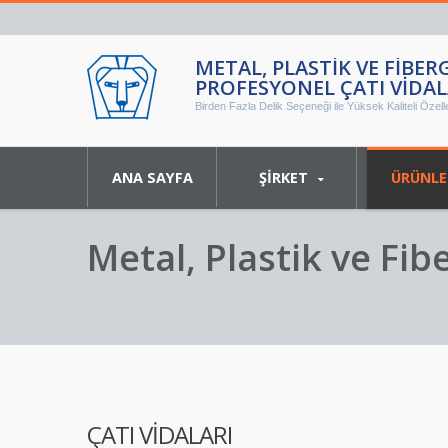
METAL, PLASTIK VE FIBE
PROFESYONEL ÇATI VIDAL
Birden Fazla Delik Seçeneği ile Yüksek Kaliteli Özelle
ANA SAYFA
ŞIRKET
ÜRÜNL
Metal, Plastik ve Fib
Vidaları
ÇATI VIDALARI