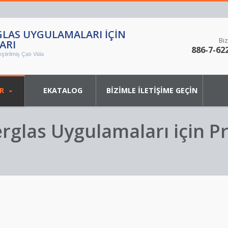
RGLAS UYGULAMALARI IÇIN
Biz
ARI
886-7-62
ştirilmiş Çatı Vida
ER
EKATALOG
BIZIMLE İLETIŞIME GEÇIN
erglas Uygulamaları için P