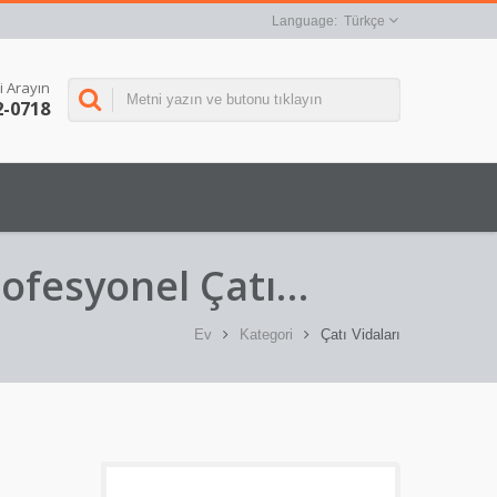
Türkçe
i Arayın
2-0718
rofesyonel Çatı
Ev
Kategori
Çatı Vidaları