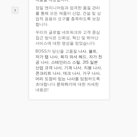
정밀 엔지니어링과 엄격한 품질 관리
를 통해 모든 제품이 산업, 건설 및 상
업적 응용의 요구를 충족하도록 보장
합니다.
우리의 글로벌 네트워크와 고객 중심
접근 방식은 신뢰성, 혁신 및 뛰어난
서비스에 대한 명성을 얻었습니다.
BOSS가 당신을 고품질
나사
,
볼트
,
자가 탭 나사
,
육각 와셔 헤드
,
자가 천
공 나사
,
스테인리스 스틸
,
JIS 일본
산업 규격 나사
,
기계 나사
,
지붕 나사
,
콘크리트 나사
,
데크 나사
,
가구 나사
,
머리 도장이 있는 나사
를 탐험하도록
초대합니다.
문의하기
에 대한 자세한
내용은!