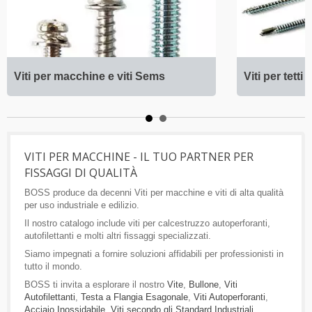
Viti per macchine e viti Sems
Viti per tetti
VITI PER MACCHINE - IL TUO PARTNER PER
FISSAGGI DI QUALITÀ
BOSS produce da decenni Viti per macchine e viti di alta qualità
per uso industriale e edilizio.
Il nostro catalogo include viti per calcestruzzo autoperforanti,
autofilettanti e molti altri fissaggi specializzati.
Siamo impegnati a fornire soluzioni affidabili per professionisti in
tutto il mondo.
BOSS ti invita a esplorare il nostro
Vite
,
Bullone
,
Viti
Autofilettanti
,
Testa a Flangia Esagonale
,
Viti Autoperforanti
,
Acciaio Inossidabile
,
Viti secondo gli Standard Industriali