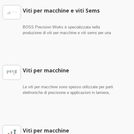
Viti per macchine e viti Sems
BOSS Precision Works è specializzata nella
produzione di viti per macchine e viti sems per una
varietà di tipi. Offriamo anche viti personalizzate
secondo il disegno o le richieste del cliente. Le
nostre viti per macchine e viti sems sono realizzate
in acciaio al carbonio, acciaio inossidabile, ottone e
materiali in alluminio. Le viti a macchina sono
spesso utilizzate per parti elettroniche di precisione,
Viti per macchine
applicazioni in lamiera e applicazioni in plastica.
Generalmente sono un fissaggio più piccolo, di
solito hanno una recessione a croce o a fessura.
Le viti per macchine sono spesso utilizzate per parti
elettroniche di precisione e applicazioni in lamiera,
così come per applicazioni in plastica.
Generalmente sono un fissaggio più piccolo, di
solito con una recessione a croce o a fessura.
Viti per macchine