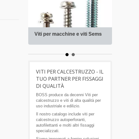
Viti per macchine e viti Sems
Viti p
VITI PER CALCESTRUZZO - IL
TUO PARTNER PER FISSAGGI
DI QUALITÀ
BOSS produce da decenni Viti per
calcestruzzo e viti di alta qualità per
uso industriale e edilizio.
Il nostro catalogo include viti per
calcestruzzo autoperforanti,
autofilettanti e molti altri fissaggi
specializzati.
Siamo impegnati a fornire soluzioni