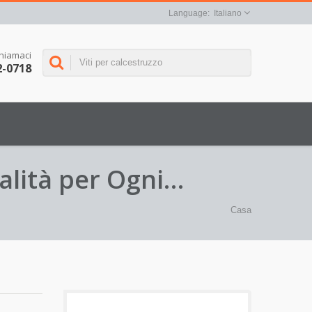
Italiano
hiamaci
2-0718
alità per Ogni
Casa